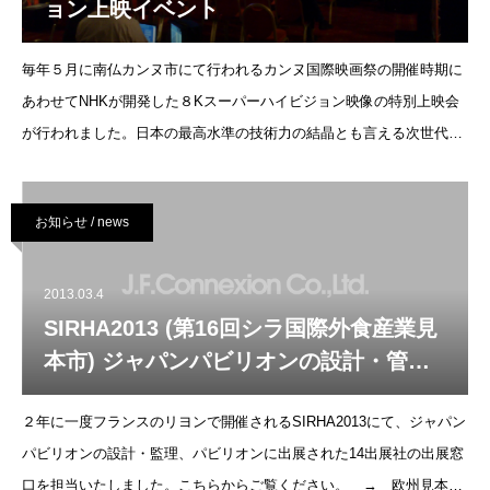
ョン上映イベント
毎年５月に南仏カンヌ市にて行われるカンヌ国際映画祭の開催時期に
あわせてNHKが開発した８Kスーパーハイビジョン映像の特別上映会
が行われました。日本の最高水準の技術力の結晶とも言える次世代映
像・８Kスーパーハイビジョン。その映像と音響の素晴らしさを世界
に
お知らせ / news
2013.03.4
SIRHA2013 (第16回シラ国際外食産業見
本市) ジャパンパビリオンの設計・管理
を担当いたしました。
２年に一度フランスのリヨンで開催されるSIRHA2013にて、ジャパン
パビリオンの設計・監理、パビリオンに出展された14出展社の出展窓
口を担当いたしました。こちらからご覧ください。 → 欧州見本市