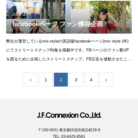
2012.11.27
facebookページ ファン獲得企画
弊社が運営しているmix-styleの英語版facebookページ(mix style UK)
にてストリートスナップ特集を掲載中です。FBページのファン数UP
を図るために企画したストリートスナップ。FB広告を連動させたこと
で「いいね」数がスタート時の80から、1か月で1300まで
1
2
3
4
〒150-0031 東京都渋谷区桜丘町28-9
TEL. 03-6425-8561