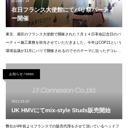
2015.07.14
在日フランス大使館にてパリ祭パーティ
ー開催
東京、港区のフランス大使館で開催された７月１４日革命記念日のパ
ーティー施工業務を担当させていただきました。今年はCOP21という
環境会議が11月にパリで開催されるのでそのテーマに沿ったデコレー
ションを希望されました。多くのVIPが参加され、人数も変動するた
め導線や装飾の位置な
お知らせ / news
2013.10.10
UK HMVにてmix-style Studs販売開始
弊社が4年前よりフランスでの販売代理をさせて頂いているヘッドフ