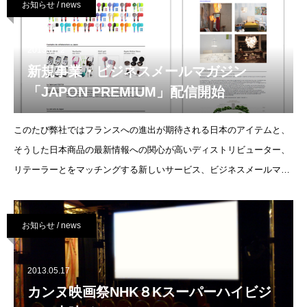
お知らせ / news
2013.07.2
新規事業・ビジネスメールマガジン
「JAPON PREMIUM」配信開始
このたび弊社ではフランスへの進出が期待される日本のアイテムと、
そうした日本商品の最新情報への関心が高いディストリビューター、
リテーラーとをマッチングする新しいサービス、ビジネスメールマガ
ジン「JAPON PREMIUM」を開始しました。「JAPON PREMI
お知らせ / news
2013.05.17
カンヌ映画祭NHK８Kスーパーハイビジ