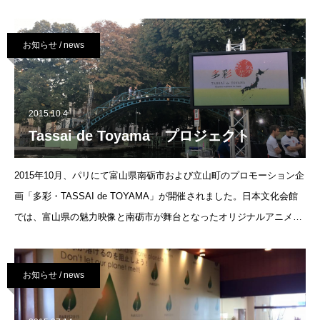
http://www.bunka.go.jp/seisaku/bunkazai/nihon_isan/&nbs
お知らせ / news
2015.10.4
Tassai de Toyama プロジェクト
2015年10月、パリにて富山県南砺市および立山町のプロモーション企
画「多彩・TASSAI de TOYAMA」が開催されました。日本文化会館
では、富山県の魅力映像と南砺市が舞台となったオリジナルアニメ
｢恋旅～True Tours Nanto～｣を上映し、またCOP21パリ会
お知らせ / news