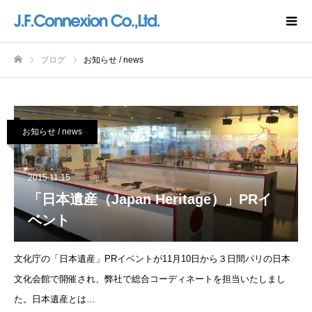
ブログ
お知らせ / news
ホーム
お知らせ / news
2015.11.15
「日本遺産（Japan Heritage）」PRイ
ベント
文化庁の「日本遺産」PRイベントが11月10日から３日間パリの日本
文化会館で開催され、弊社で総合コーディネートを担当いたしまし
た。日本遺産とは