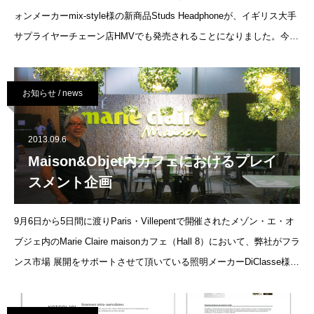
ォンメーカーmix-style様の新商品Studs Headphoneが、イギリス大手
サプライヤーチェーン店HMVでも発売されることになりました。今
回、商談を進める中で特に難航したのは価格です。
お知らせ / news
2013.09.6
Maison&Objet内カフェにおけるプレイ
スメント企画
9月6日から5日間に渡りParis・Villepentで開催されたメゾン・エ・オ
ブジェ内のMarie Claire maisonカフェ（Hall 8）において、弊社がフラ
ンス市場 展開をサポートさせて頂いている照明メーカーDiClasse様の
プレイスメント 企画を実現させました。