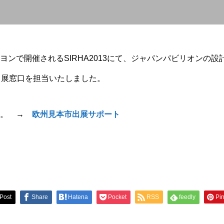
ヨンで開催されるSIRHA2013にて、ジャパンパビリオンの
出展窓口を担当いたしました。
い。 →
欧州見本市出展サポート
Post
Share
Hatena
Pocket
RSS
feedly
Pin