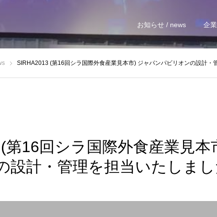
お知らせ / news
企業情
ws
SIRHA2013 (第16回シラ国際外食産業見本市) ジャパンパビリオンの設
13 (第16回シラ国際外食産業見本
の設計・管理を担当いたしまし