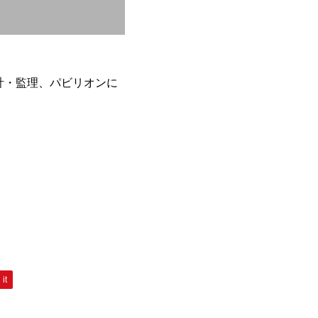
設計・監理、パビリオンに
 it