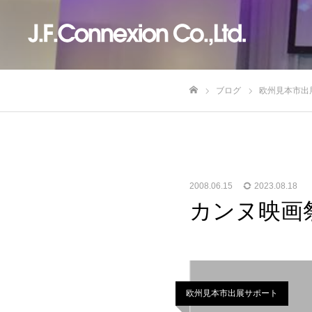
ブログ
欧州見本市出
ホーム
2008.06.15
2023.08.18
カンヌ映画祭
欧州見本市出展サポート