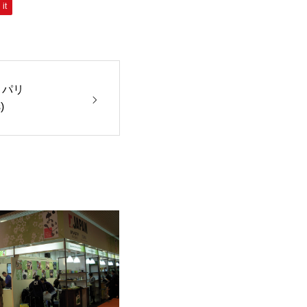
 it
・パリ
)